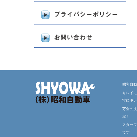
昭和自動
キレイに
常にキレ
万全の技
定！
スタッフ
です