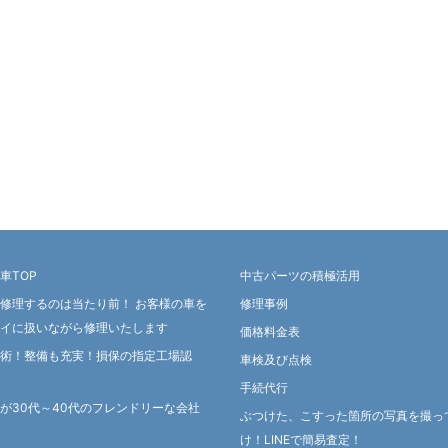
車TOP
中古パーツの積極活用
修理するのは当たり前！ お客様の車を
修理事例
イに扱いながら修理いたします
価格料金表
術！整備も充実！損保の指定工場認
車検及び点検
手続代行
が30代～40代のフレンドリーな会社
ぶつけた、こすった箇所の写真を撮っ
け！LINEで簡易査定！