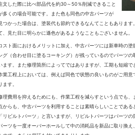
注文した際に比べ部品代を約30～50％削減できること
が多くの場合可能です。また色も同色の中古パーツが
見つかった場合は、塗装代も節約できるなんてこともあります
て、見た目に明らかに遜色があるようなこともございません。
コスト面におけるメリットに加え、中古パーツには新車時の塗
ング（合わせ目に塗るコーキング）が残っているのでパーツの
います。また修理箇所によってではありますが、工期も短縮で
作業工程上においては、例えば同色で状態の良いものがご用意
ります。
修理費用を抑えるためにも、作業工程を減らすという点でも、
点からも、中古パーツを利用することは素晴らしいことである
「リビルトパーツ」と言いますが、リビルトパーツはパーツの
パーツを一度オーバーホールして中の消耗品を新品に取り換え